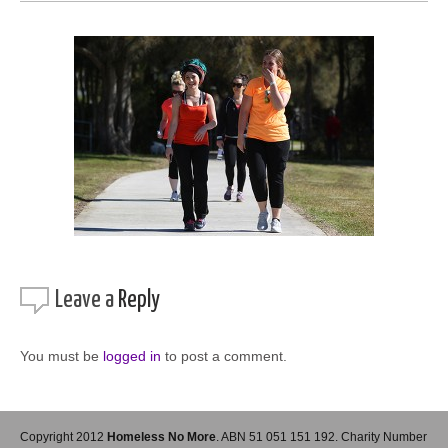
Leave a
Reply
You must be
logged in
to post a comment.
Copyright 2012
Homeless No More
. ABN 51 051 151 192. Charity Number